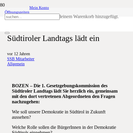
Mein Konto
Öffnungszeiten
Direkte Demokratie: Die 1.
Produkt
wurde deinem Warenkorb hinzugefügt.
Gesetzgebungskommission des
Südtiroler Landtags lädt ein
vor 12 Jahren
SSB Mitarbeiter
Allgemein
BOZEN –
Die 1. Gesetzgebungskommission des
Südtiroler Landtags lädt Sie herzlich ein, gemeinsam
mit den dort vertretenen Abgeordneten den Fragen
nachzugehen:
Wie soll unsere Demokratie in Südtirol in Zukunft
aussehen?
Welche Rolle sollen die BürgerInnen in der Demokratie
Südtirols einnehmen?