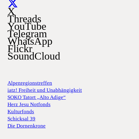
X
Threads
YouTube
Telegram
WhatsApp
Flickr
SoundCloud
Alpenregionstreffen
iatz! Freiheit und Unabhängigkeit
SOKO Tatort „Alto Adige“
Herz Jesu Notfonds
Kulturfonds
Schicksal 39
Die Dornenkrone