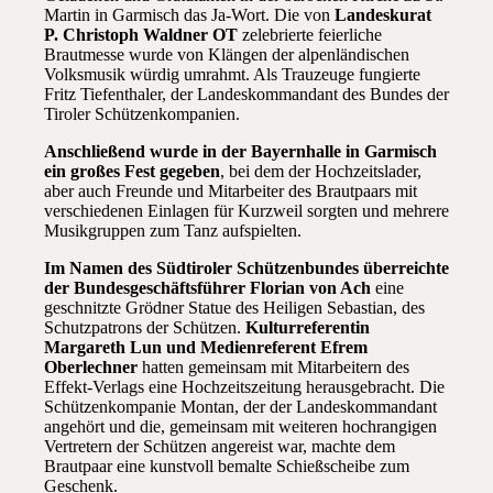
Martin in Garmisch das Ja-Wort. Die von
Landeskurat
P. Christoph Waldner OT
zelebrierte feierliche
Brautmesse wurde von Klängen der alpenländischen
Volksmusik würdig umrahmt. Als Trauzeuge fungierte
Fritz Tiefenthaler, der Landeskommandant des Bundes der
Tiroler Schützenkompanien.
Anschließend wurde in der Bayernhalle in Garmisch
ein großes Fest gegeben
, bei dem der Hochzeitslader,
aber auch Freunde und Mitarbeiter des Brautpaars mit
verschiedenen Einlagen für Kurzweil sorgten und mehrere
Musikgruppen zum Tanz aufspielten.
Im Namen des Südtiroler Schützenbundes überreichte
der Bundesgeschäftsführer Florian von Ach
eine
geschnitzte Grödner Statue des Heiligen Sebastian, des
Schutzpatrons der Schützen.
Kulturreferentin
Margareth Lun und Medienreferent Efrem
Oberlechner
hatten gemeinsam mit Mitarbeitern des
Effekt-Verlags eine Hochzeitszeitung herausgebracht. Die
Schützenkompanie Montan, der der Landeskommandant
angehört und die, gemeinsam mit weiteren hochrangigen
Vertretern der Schützen angereist war, machte dem
Brautpaar eine kunstvoll bemalte Schießscheibe zum
Geschenk.