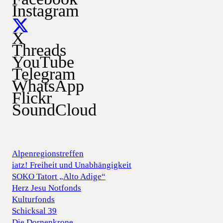
Instagram
X
Threads
YouTube
Telegram
WhatsApp
Flickr
SoundCloud
Alpenregionstreffen
iatz! Freiheit und Unabhängigkeit
SOKO Tatort „Alto Adige“
Herz Jesu Notfonds
Kulturfonds
Schicksal 39
Die Dornenkrone