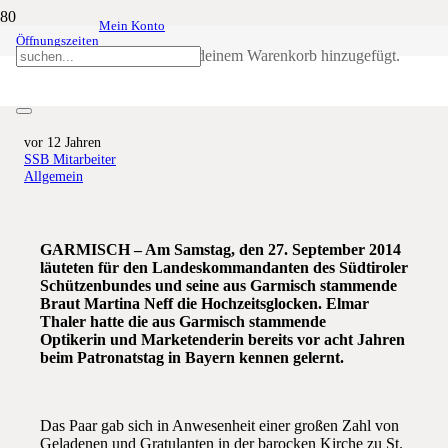
Mein Konto
Öffnungszeiten
Elmar und Martina haben sich
Produkt
wurde deinem Warenkorb hinzugefügt.
getraut
vor 12 Jahren
SSB Mitarbeiter
Allgemein
GARMISCH – Am Samstag, den 27. September 2014
läuteten für den Landeskommandanten des Südtiroler
Schützenbundes und seine aus Garmisch stammende
Braut Martina Neff die Hochzeitsglocken. Elmar
Thaler hatte die aus Garmisch stammende
Optikerin und Marketenderin bereits vor acht Jahren
beim Patronatstag in Bayern kennen gelernt.
Das Paar gab sich in Anwesenheit einer großen Zahl von
Geladenen und Gratulanten in der barocken Kirche zu St.