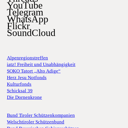
YouTube
Telegram
WhatsApp
Flickr
SoundCloud
Alpenregionstreffen
iatz! Freiheit und Unabhängigkeit
SOKO Tatort „Alto Adige“
Herz Jesu Notfonds
Kulturfonds
Schicksal 39
Die Dornenkrone
Bund Tiroler Schützenkompanien
Welschtiroler Schützenbund