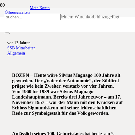
Mein Konto
Öffnungszeiten
Landesüblicher Empfang anlässlich
Produkt
wurde deinem Warenkorb hinzugefügt.
100 Jahre Silvius Magnago
vor 13 Jahren
SSB Mitarbeiter
Allgemein
BOZEN – Heute wäre Silvius Magnago 100 Jahre alt
geworden. Der „Vater der Autonomie“, der Südtirol
prägte wie kein Zweiter, verstarb vor vier Jahren.
Von 1960 bis 1989 war Silvius Magnago
Landeshauptmann. Bereits drei Jahre zuvor – am 17.
November 1957 – war der Mann mit den Krücken auf
Schloss Sigmundskron mit seiner leidenschaftlichen
Rede zur Symbolgestalt für das Volk geworden.
Anlässlich seines 100. Geburtstages
hat heute, am 5.