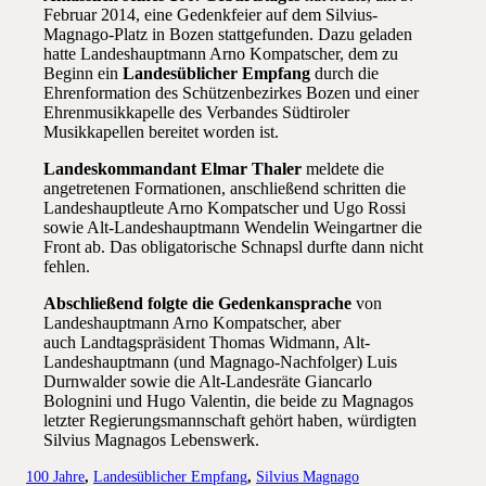
Februar 2014, eine Gedenkfeier auf dem Silvius-
Magnago-Platz in Bozen stattgefunden. Dazu geladen
hatte Landeshauptmann Arno Kompatscher, dem zu
Beginn ein
Landesüblicher Empfang
durch die
Ehrenformation des Schützenbezirkes Bozen und einer
Ehrenmusikkapelle des Verbandes Südtiroler
Musikkapellen bereitet worden ist.
Landeskommandant Elmar Thaler
meldete die
angetretenen Formationen, anschließend schritten die
Landeshauptleute Arno Kompatscher und Ugo Rossi
sowie Alt-Landeshauptmann Wendelin Weingartner die
Front ab. Das obligatorische Schnapsl durfte dann nicht
fehlen.
Abschließend folgte die Gedenkansprache
von
Landeshauptmann Arno Kompatscher, aber
auch Landtagspräsident Thomas Widmann, Alt-
Landeshauptmann (und Magnago-Nachfolger) Luis
Durnwalder sowie die Alt-Landesräte Giancarlo
Bolognini und Hugo Valentin, die beide zu Magnagos
letzter Regierungsmannschaft gehört haben, würdigten
Silvius Magnagos Lebenswerk.
100 Jahre
,
Landesüblicher Empfang
,
Silvius Magnago