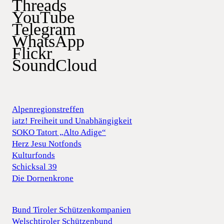
Threads
YouTube
Telegram
WhatsApp
Flickr
SoundCloud
Alpenregionstreffen
iatz! Freiheit und Unabhängigkeit
SOKO Tatort „Alto Adige“
Herz Jesu Notfonds
Kulturfonds
Schicksal 39
Die Dornenkrone
Bund Tiroler Schützenkompanien
Welschtiroler Schützenbund