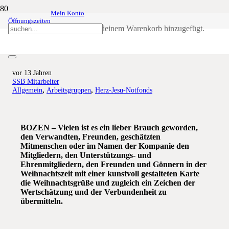
Mein Konto
Öffnungszeiten
Weihnachtskartenaktion des Herz-
Produkt
wurde deinem Warenkorb hinzugefügt.
Jesu-Notfonds 2013
vor 13 Jahren
SSB Mitarbeiter
Allgemein
,
Arbeitsgruppen
,
Herz-Jesu-Notfonds
BOZEN – Vielen ist es ein lieber Brauch geworden,
den Verwandten, Freunden, geschätzten
Mitmenschen oder im Namen der Kompanie den
Mitgliedern, den Unterstützungs- und
Ehrenmitgliedern, den Freunden und Gönnern in der
Weihnachtszeit mit einer kunstvoll gestalteten Karte
die Weihnachtsgrüße und zugleich ein Zeichen der
Wertschätzung und der Verbundenheit zu
übermitteln.