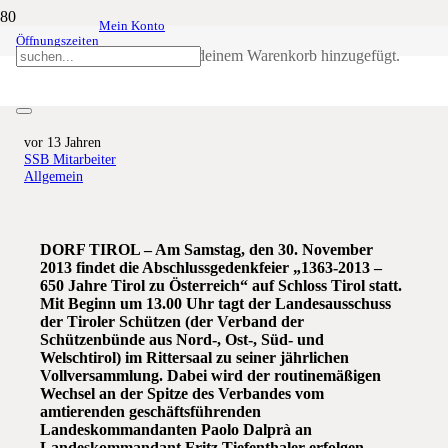
Mein Konto
Öffnungszeiten
Abschlussgedenkfeier „650 Jahre
Produkt
wurde deinem Warenkorb hinzugefügt.
Tirol zu Österreich“
vor 13 Jahren
SSB Mitarbeiter
Allgemein
DORF TIROL – Am Samstag, den 30. November
2013 findet die Abschlussgedenkfeier „1363-2013 –
650 Jahre Tirol zu Österreich“ auf Schloss Tirol statt.
Mit Beginn um 13.00 Uhr tagt der Landesausschuss
der Tiroler Schützen (der Verband der
Schützenbünde aus Nord-, Ost-, Süd- und
Welschtirol) im Rittersaal zu seiner jährlichen
Vollversammlung. Dabei wird der routinemäßigen
Wechsel an der Spitze des Verbandes vom
amtierenden geschäftsführenden
Landeskommandanten Paolo Dalprà an
Landeskommandant Fritz Tiefenthaler erfolgen.