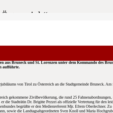
 Österreich“
 Vorabend des Österreichischen Nationalfeiertags aus den Instr
ien aus Bruneck und St. Lorenzen unter dem Kommando des Bru
 aufführte.
hrjubiläums von Tirol zu Österreich an die Stadtgemeinde Bruneck. Am f
lreich gekommene Zivilbevölkerung, die rund 25 Fahnenabordnungen, 
 er die Stadträtin Dr. Brigitte Pezzei als offizielle Vertretung für den l
zenbundes begrüßte er den Medienreferent Mjr. Efrem Oberlechner. Zu 
mann, sowie die Landtagsabgeordneten Sven Knoll und Maria Hochgrub