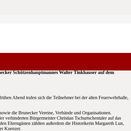
umenten der Bürgerkapelle Bruneck, die am Freitag, den 25.10.
necker Schützenhauptmannes Walter Tinkhauser auf dem
rühen Abend trafen sich die Teilnehmer bei der alten Feuerwehrhalle,
sowie die Brunecker Vereine, Verbände und Organisationen.
eider verhinderten Bürgermeister Christian Tschurtschentaler auf das
den Ehrengästen zählten außerdem die Historikerin Margareth Lun,
er Kuenzer.