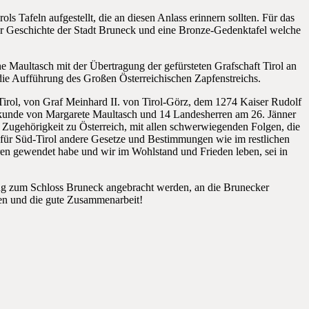
ls Tafeln aufgestellt, die an diesen Anlass erinnern sollten. Für das
der Geschichte der Stadt Bruneck und eine Bronze-Gedenktafel welche
he Maultasch mit der Übertragung der gefürsteten Grafschaft Tirol an
die Aufführung des Großen Österreichischen Zapfenstreichs.
 Tirol, von Graf Meinhard II. von Tirol-Görz, dem 1274 Kaiser Rudolf
 Urkunde von Margarete Maultasch und 14 Landesherren am 26. Jänner
e Zugehörigkeit zu Österreich, mit allen schwerwiegenden Folgen, die
en für Süd-Tirol andere Gesetze und Bestimmungen wie im restlichen
eren gewendet habe und wir im Wohlstand und Frieden leben, sei in
ng zum Schloss Bruneck angebracht werden, an die Brunecker
men und die gute Zusammenarbeit!