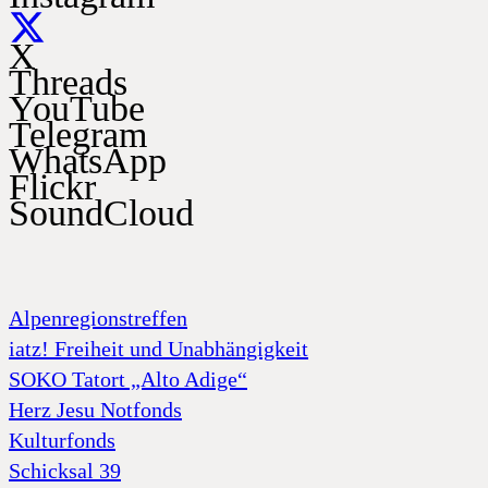
X
Threads
YouTube
Telegram
WhatsApp
Flickr
SoundCloud
Alpenregionstreffen
iatz! Freiheit und Unabhängigkeit
SOKO Tatort „Alto Adige“
Herz Jesu Notfonds
Kulturfonds
Schicksal 39