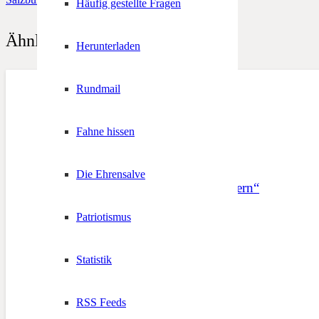
Häufig gestellte Fragen
Ähnliche Beiträge
Herunterladen
Rundmail
Fahne hissen
Die Ehrensalve
Festakt „Tirol trifft Bayern“
Patriotismus
27. Mai 2013
Statistik
RSS Feeds