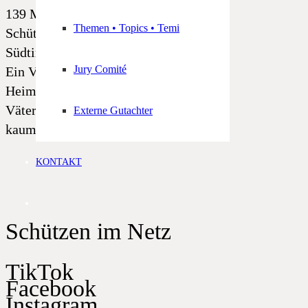
139 Mitgliedskompanien und 2
Themen • Topics • Temi
Schützenkapellen – das ist der
Südtiroler Schützenbund im Jahre 2026.
Jury Comité
Ein Verein, dem die Erhaltung der
Heimat, die Traditionspflege und der
Väterglaube am Herzen liegen, wie
Externe Gutachter
kaum einem anderen!
KONTAKT
Schützen im Netz
TikTok
Facebook
Instagram