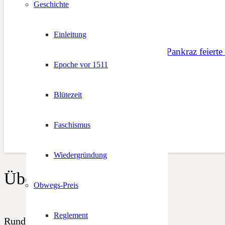
Geschichte
Einleitung
Schützenkompanie St. Pankraz feiert
Epoche vor 1511
9. August 2017
Blütezeit
Faschismus
Wiedergründung
Über uns
Obwegs-Preis
Reglement
Rund 5.000 Schützen, Jungschützen in