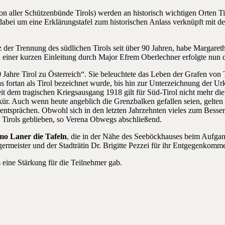
n aller Schützenbünde Tirols) werden an historisch wichtigen Orten Tiro
 dabei um eine Erklärungstafel zum historischen Anlass verknüpft mit 
tz der Trennung des südlichen Tirols seit über 90 Jahren, habe Margaret
h einer kurzen Einleitung durch Major Efrem Oberlechner erfolgte nun 
 Jahre Tirol zu Österreich“. Sie beleuchtete das Leben der Grafen von
as fortan als Tirol bezeichnet wurde, bis hin zur Unterzeichnung der
it dem tragischen Kriegsausgang 1918 gilt für Süd-Tirol nicht mehr di
llkür. Auch wenn heute angeblich die Grenzbalken gefallen seien, gelt
it entsprächen. Obwohl sich in den letzten Jahrzehnten vieles zum Bess
Tirols geblieben, so Verena Obwegs abschließend.
o Laner die Tafeln
, die in der Nähe des Seeböckhauses beim Aufga
ermeister und der Stadträtin Dr. Brigitte Pezzei für ihr Entgegenkom
s eine Stärkung für die Teilnehmer gab.