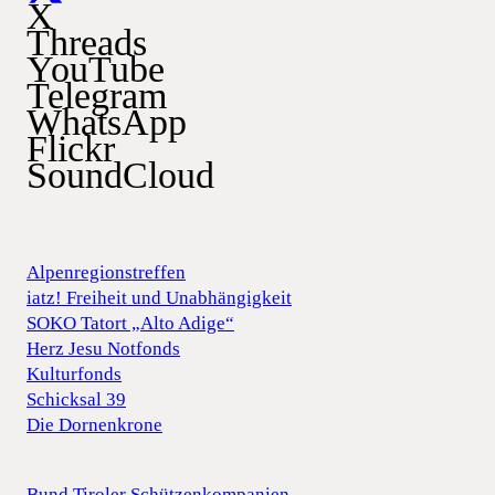
X
Threads
YouTube
Telegram
WhatsApp
Flickr
SoundCloud
Alpenregionstreffen
iatz! Freiheit und Unabhängigkeit
SOKO Tatort „Alto Adige“
Herz Jesu Notfonds
Kulturfonds
Schicksal 39
Die Dornenkrone
Bund Tiroler Schützenkompanien