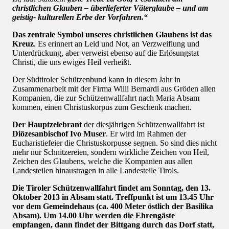
christlichen Glauben – überlieferter Väterglaube – und am
geistig- kulturellen Erbe der Vorfahren.“
Das zentrale Symbol unseres christlichen Glaubens ist das
Kreuz
. Es erinnert an Leid und Not, an Verzweiflung und
Unterdrückung, aber verweist ebenso auf die Erlösungstat
Christi, die uns ewiges Heil verheißt.
Der Südtiroler Schützenbund kann in diesem Jahr in
Zusammenarbeit mit der Firma Willi Bernardi aus Gröden allen
Kompanien, die zur Schützenwallfahrt nach Maria Absam
kommen, einen Christuskorpus zum Geschenk machen.
Der Hauptzelebrant
der diesjährigen Schützenwallfahrt ist
Diözesanbischof Ivo Muser
. Er wird im Rahmen der
Eucharistiefeier die Christuskorpusse segnen. So sind dies nicht
mehr nur Schnitzereien, sondern wirkliche Zeichen von Heil,
Zeichen des Glaubens, welche die Kompanien aus allen
Landesteilen hinaustragen in alle Landesteile Tirols.
Die Tiroler Schützenwallfahrt findet am Sonntag, den 13.
Oktober 2013 in Absam statt. Treffpunkt ist um 13.45 Uhr
vor dem Gemeindehaus (ca. 400 Meter östlich der Basilika
Absam). Um 14.00 Uhr werden die Ehrengäste
empfangen, dann findet der Bittgang durch das Dorf statt,