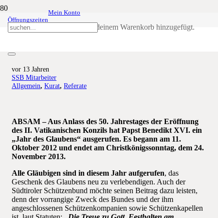
Mein Konto
Öffnungszeiten
Schützenwallfahrt nach Absam –
Produkt
wurde deinem Warenkorb hinzugefügt.
Christus im Gepäck
vor 13 Jahren
SSB Mitarbeiter
Allgemein
,
Kurat
,
Referate
ABSAM – Aus Anlass des 50. Jahrestages der Eröffnung
des II. Vatikanischen Konzils hat Papst Benedikt XVI. ein
„Jahr des Glaubens“ ausgerufen. Es begann am 11.
Oktober 2012 und endet am Christkönigssonntag, dem 24.
November 2013.
Alle Gläubigen sind in diesem Jahr aufgerufen
, das
Geschenk des Glaubens neu zu verlebendigen. Auch der
Südtiroler Schützenbund möchte seinen Beitrag dazu leisten,
denn der vorrangige Zweck des Bundes und der ihm
angeschlossenen Schützenkompanien sowie Schützenkapellen
ist, laut Statuten:
„Die Treue zu Gott, Festhalten am