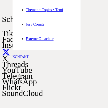
Themen • Topics • Temi
Schützen im Netz
Jury Comité
TikTok
Facebook
Externe Gutachter
Instagram
X
KONTAKT
Threads
YouTube
Telegram
WhatsApp
Flickr
SoundCloud