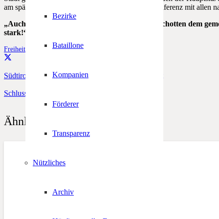
am späten Nachmittag eine internationale Pressekonferenz mit allen na
Bezirke
„Auch wir Tiroler werden zusammen mit den Schotten dem geme
stark!“
, freut sich der Südtiroler Schützenbund.
Bataillone
Freiheit
,
Schottland
,
Unabhängigkeitstag
Kompanien
Südtiroler Teil der längsten Menschenkette der Welt
Schluss mit faschistischen Zweitnamen
Förderer
Ähnliche Beiträge
Transparenz
Nützliches
Archiv