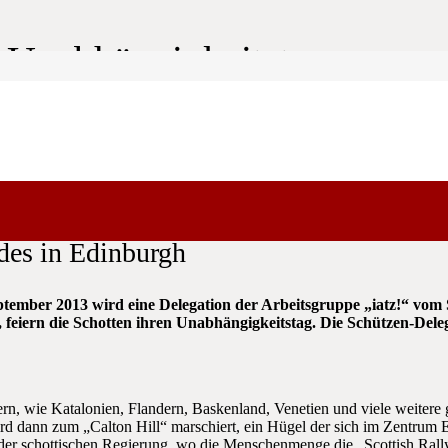
m Unabhängigkeitstag
des in Edinburgh
er 2013 wird eine Delegation der Arbeitsgruppe „iatz!“ vom S
, feiern die Schotten ihren Unabhängigkeitstag. Die Schützen-Del
ern, wie Katalonien, Flandern, Baskenland, Venetien und viele weitere 
ird dann zum „Calton Hill“ marschiert, ein Hügel der sich im Zentru
z der schottischen Regierung, wo die Menschenmenge die „Scottish Ral