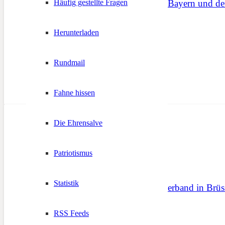
Bomben gegen Rom – Bayern und der 
Häufig gestellte Fragen
27. November 2020
Herunterladen
Rundmail
Fahne hissen
Die Ehrensalve
Patriotismus
Statistik
Europäischer Freiheitsverband in Brü
8. Januar 2016
RSS Feeds