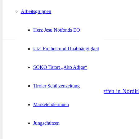
Arbeitsgruppen
Herz Jesu Notfonds EO
iatz! Freiheit und Unabhängigkeit
SOKO Tatort „Alto Adige“
Tiroler Schützenzeitung
Südtirol beim ICEC-Treffen in Nordir
Marketenderinnen
17. April 2026
Jungschützen