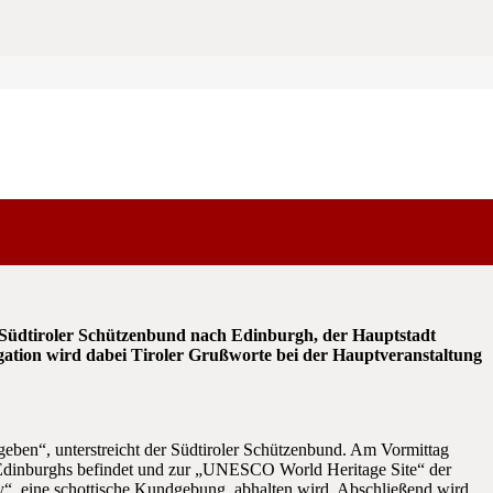
üdtiroler Schützenbund nach Edinburgh, der Hauptstadt
egation wird dabei Tiroler Grußworte bei der Hauptveranstaltung
geben“, unterstreicht der Südtiroler Schützenbund. Am Vormittag
m Edinburghs befindet und zur „UNESCO World Heritage Site“ der
ly“, eine schottische Kundgebung, abhalten wird. Abschließend wird