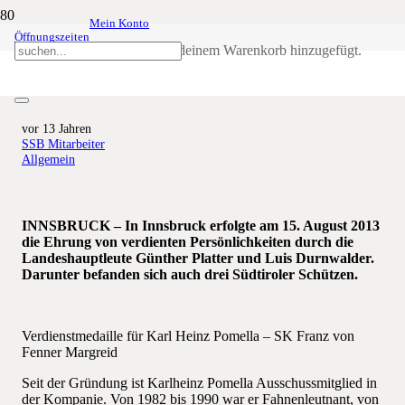
Mein Konto
Öffnungszeiten
Tiroler Dank für Engagement im
Produkt
wurde deinem Warenkorb hinzugefügt.
Schützenwesen
vor 13 Jahren
SSB Mitarbeiter
Allgemein
INNSBRUCK – In Innsbruck erfolgte am 15. August 2013
die Ehrung von verdienten Persönlichkeiten durch die
Landeshauptleute Günther Platter und Luis Durnwalder.
Darunter befanden sich auch drei Südtiroler Schützen.
Verdienstmedaille für Karl Heinz Pomella – SK Franz von
Fenner Margreid
Seit der Gründung ist Karlheinz Pomella Ausschussmitglied in
der Kompanie. Von 1982 bis 1990 war er Fahnenleutnant, von