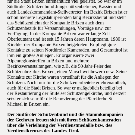
für die Stadt Brixen ehrenamtlich viel geleistet. So war er im
Südtiroler Schützenbund Jungschützenbetreuer, Kassier und
auch Landeskommandant-Stellvertreter. Im Bezirk Brixen ist er
schon mehrere Legislaturperioden lang Bezirksbeirat und stellt
das Schützenheim der Kompanie Brixen auch dem
Schützenbezirk für Versammlungen, Vorträge usw. zur
Verfügung. In der Kompanie Brixen war er lange Zeit
Oberleutnant und ist seit 15 Jahren deren Hauptmann. 1980 ist
Kirchler der Kompanie Brixen beigetreten. Er pflegt gute
Kontakte zu seinen Nordtiroler Kameraden, und Gesamttirol ist
ihm ein großes Anliegen. Er organisierte zwei
Alpenregionstreffen in Brixen und mehrere
Bezirksveranstaltungen, wie z.B. die 50-Jahr-Feier des
Schützenbezirkes Brixen, einen Marschwettbewerb usw. Seine
Kontakte zur Kirche waren vorteilhaft für die Anliegen der
Schützen. Nicht nur für die Schützen arbeitete er ehrenamtlich,
auch für die Stadt Brixen. So war er maßgeblich beteiligt bei
der Restaurierung der Stufelser Schutzengelkirche, und derzeit
setzt er sich sehr für die Renovierung der Pfarrkirche St.
Michael in Brixen ein.
Der Südtiroler Schützenbund und die Stammkompanien
der Geehrten freuen sich mit ihren Schützenkameraden
über die Verleihung der Verdienstmedaille bzw. des
Verdienstkreuzes des Landes Tirol.