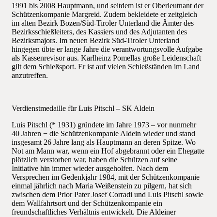
1991 bis 2008 Hauptmann, und seitdem ist er Oberleutnant der
Schützenkompanie Margreid. Zudem bekleidete er zeitgleich
im alten Bezirk Bozen/Süd-Tiroler Unterland die Ämter des
Bezirksschießleiters, des Kassiers und des Adjutanten des
Bezirksmajors. Im neuen Bezirk Süd-Tiroler Unterland
hingegen übte er lange Jahre die verantwortungsvolle Aufgabe
als Kassenrevisor aus. Karlheinz Pomellas große Leidenschaft
gilt dem Schießsport. Er ist auf vielen Schießständen im Land
anzutreffen.
Verdienstmedaille für Luis Pitschl – SK Aldein
Luis Pitschl (* 1931) gründete im Jahre 1973 – vor nunmehr
40 Jahren − die Schützenkompanie Aldein wieder und stand
insgesamt 26 Jahre lang als Hauptmann an deren Spitze. Wo
Not am Mann war, wenn ein Hof abgebrannt oder ein Ehegatte
plötzlich verstorben war, haben die Schützen auf seine
Initiative hin immer wieder ausgeholfen. Nach dem
Versprechen im Gedenkjahr 1984, mit der Schützenkompanie
einmal jährlich nach Maria Weißenstein zu pilgern, hat sich
zwischen dem Prior Pater Josef Corradi und Luis Pitschl sowie
dem Wallfahrtsort und der Schützenkompanie ein
freundschaftliches Verhältnis entwickelt. Die Aldeiner