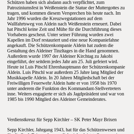
Schützen haben sich alsdann auch verpflichtet, zum
Patroziniumsfest in Weißenstein die Statue der Muttergottes zu
tragen, und kommen diesem Versprechen bis heute nach. Im
Jahr 1996 wurden die Kreuzwegstationen auf dem
Wallfahrtsweg von Aldein nach Weißenstein erneuert. Dabei
hat Pitschl keine Zeit und Mühe für die Durchführung dieses
Vorhabens gescheut. Unter seiner Führung wurden zwei
Kapellen im Dorf restauriert und eine neue Kompaniefahne
angekauft. Die Schützenkompanie Aldein hat zudem die
Gestaltung des Aldeiner Tinzltages in die Hand genommen.
Außerdem wurde 1997 der Aldeiner Kirchtag zu Jakobi
eingeführt, der seitdem jedes Jahr am 25. Juli gefeiert wird.
Heute ist Luis Pitschl Ehrenhauptmann der Schützenkompanie
Aldein. Luis Pitschl war außerdem 25 Jahre lang Mitglied der
Musikkapelle Aldein. In 20 Jahren Mitgliedschaft bei der
Freiwilligen Feuerwehr Aldein hatte er von 1958 bis 1970
unter anderem die Funktion des Kommandant-Stellvertreters
inne. Weiters engagierte er sich als Jagdpräsident und war von
1985 bis 1990 Mitglied des Aldeiner Gemeinderates.
Verdienstkreuz für Sepp Kirchler – SK Peter Mayr Brixen
Sepp Kirchler, Jahrgang 1943, hat für das Schützenwesen und