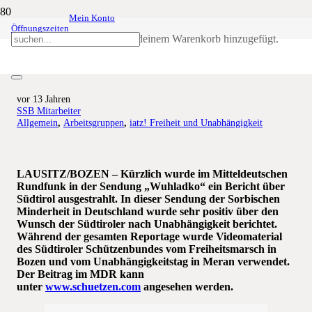
Mein Konto
Öffnungszeiten
Südtirol im TV: MDR über
Produkt
wurde deinem Warenkorb hinzugefügt.
Unabhängigkeit
vor 13 Jahren
SSB Mitarbeiter
Allgemein
,
Arbeitsgruppen
,
iatz! Freiheit und Unabhängigkeit
LAUSITZ/BOZEN – Kürzlich wurde im Mitteldeutschen
Rundfunk in der Sendung „Wuhladko“
ein Bericht über
Südtirol ausgestrahlt. In dieser Sendung der Sorbischen
Minderheit in Deutschland wurde sehr positiv über den
Wunsch der Südtiroler nach Unabhängigkeit berichtet.
Während der gesamten Reportage wurde Videomaterial
des Südtiroler Schützenbundes vom Freiheitsmarsch in
Bozen und vom Unabhängigkeitstag in Meran verwendet.
Der Beitrag im MDR kann
unter
www.schuetzen.com
angesehen werden.