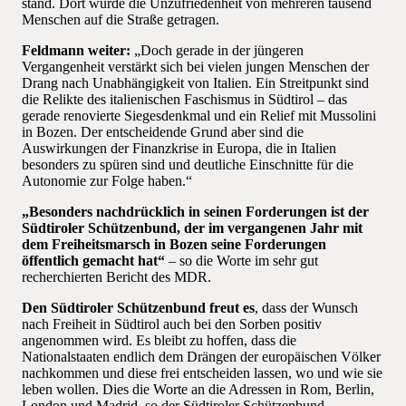
stand. Dort wurde die Unzufriedenheit von mehreren tausend
Menschen auf die Straße getragen.
Feldmann weiter:
„Doch gerade in der jüngeren
Vergangenheit verstärkt sich bei vielen jungen Menschen der
Drang nach Unabhängigkeit von Italien. Ein Streitpunkt sind
die Relikte des italienischen Faschismus in Südtirol – das
gerade renovierte Siegesdenkmal und ein Relief mit Mussolini
in Bozen. Der entscheidende Grund aber sind die
Auswirkungen der Finanzkrise in Europa, die in Italien
besonders zu spüren sind und deutliche Einschnitte für die
Autonomie zur Folge haben.“
„Besonders nachdrücklich in seinen Forderungen ist der
Südtiroler Schützenbund, der im vergangenen Jahr mit
dem Freiheitsmarsch in Bozen seine Forderungen
öffentlich gemacht hat“
– so die Worte im sehr gut
recherchierten Bericht des MDR.
Den Südtiroler Schützenbund freut es
, dass der Wunsch
nach Freiheit in Südtirol auch bei den Sorben positiv
angenommen wird. Es bleibt zu hoffen, dass die
Nationalstaaten endlich dem Drängen der europäischen Völker
nachkommen und diese frei entscheiden lassen, wo und wie sie
leben wollen. Dies die Worte an die Adressen in Rom, Berlin,
London und Madrid, so der Südtiroler Schützenbund