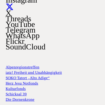
X
Threads
YouTube
Telegram
WhatsApp
Flickr
SoundCloud
Alpenregionstreffen
iatz! Freiheit und Unabhängigkeit
SOKO Tatort „Alto Adige“
Herz Jesu Notfonds
Kulturfonds
Schicksal 39
Die Dornenkrone