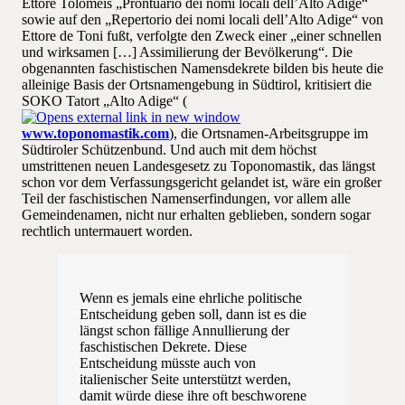
Ettore Tolomeis „Prontuario dei nomi locali dell’Alto Adige“
sowie auf den „Repertorio dei nomi locali dell’Alto Adige“ von
Ettore de Toni fußt, verfolgte den Zweck einer „einer schnellen
und wirksamen […] Assimilierung der Bevölkerung“. Die
obgenannten faschistischen Namensdekrete bilden bis heute die
alleinige Basis der Ortsnamengebung in Südtirol, kritisiert die
SOKO Tatort „Alto Adige“ (
www.toponomastik.com
), die Ortsnamen-Arbeitsgruppe im
Südtiroler Schützenbund. Und auch mit dem höchst
umstrittenen neuen Landesgesetz zu Toponomastik, das längst
schon vor dem Verfassungsgericht gelandet ist, wäre ein großer
Teil der faschistischen Namenserfindungen, vor allem alle
Gemeindenamen, nicht nur erhalten geblieben, sondern sogar
rechtlich untermauert worden.
Wenn es jemals eine ehrliche politische
Entscheidung geben soll, dann ist es die
längst schon fällige Annullierung der
faschistischen Dekrete. Diese
Entscheidung müsste auch von
italienischer Seite unterstützt werden,
damit würde diese ihre oft beschworene