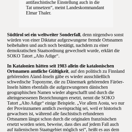
antifaschistische Einstellung auch in die
Tat umsetzen“, meint Landeskommandant
Elmar Thaler.
Südtirol sei ein weltweiter Sonderfall
, denn nirgendwo sonst
würden von einer Diktatur aufgezwungene fremde Ortsnamen
beibehalten und auch noch bestätigt, nachdem zu einer
demokratischen Staatsordnung gewechselt wurde, erklärt die
SOKO Tatort „Alto Adige“.
In Katalonien hätten seit 1983 allein die katalonischen
Ortsnamen amtliche Gültigkeit
, auf den politisch zu Finnland
gehörenden Aland-Inseln gäbe es wieder ausschließlich
schwedische Toponyme, die zu Dänemark gehörenden Färöer-
Inseln hätten ebenfalls die aufgezwungenen dänischen
geographischen Namen wieder abgeschafft und durch die
alteingesessenen Bezeichnungen ersetzt, nennt die SOKO
Tatort „Alto Adige“ einige Beispiele. „Vor allem Aosta, wo nur
der Provinznamen amtlich zweisprachig sei, weil er historisch
gewachsen ist, während alle faschistisch erfundenen
Ortsnamen längst schon durch die originalen französischen
ersetzt worden seien, beweise, dass dies auf jedem Fall auch
auf italienischem Staatsgebiet möglich sei“, heißt es aus dem