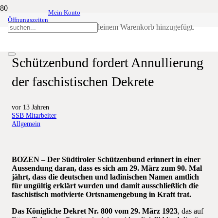
Mein Konto
Öffnungszeiten
90 Jahre faschistische
Produkt
wurde deinem Warenkorb hinzugefügt.
Ortsnamengebung in Südtirol:
Schützenbund fordert Annullierung
der faschistischen Dekrete
vor 13 Jahren
SSB Mitarbeiter
Allgemein
BOZEN – Der Südtiroler Schützenbund erinnert in einer
Aussendung daran, dass es sich am 29. März zum 90. Mal
jährt, dass die deutschen und ladinischen Namen amtlich
für ungültig erklärt wurden und damit ausschließlich die
faschistisch motivierte Ortsnamengebung in Kraft trat.
Das Königliche Dekret Nr. 800 vom 29. März 1923
, das auf