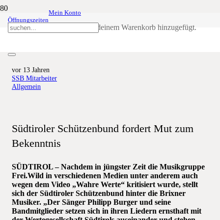
Mein Konto
Öffnungszeiten
Ungerechtfertigte Angriffe auf
Produkt
wurde deinem Warenkorb hinzugefügt.
Musikgruppe Frei.Wild
vor 13 Jahren
SSB Mitarbeiter
Allgemein
Südtiroler Schützenbund fordert Mut zum
Bekenntnis
SÜDTIROL – Nachdem in jüngster Zeit die Musikgruppe
Frei.Wild in verschiedenen Medien unter anderem auch
wegen dem Video „Wahre Werte“ kritisiert wurde, stellt
sich der Südtiroler Schützenbund hinter die Brixner
Musiker. „Der Sänger Philipp Burger und seine
Bandmitglieder setzen sich in ihren Liedern ernsthaft mit
der Wertegesellschaft Südtirols auseinander und stehen