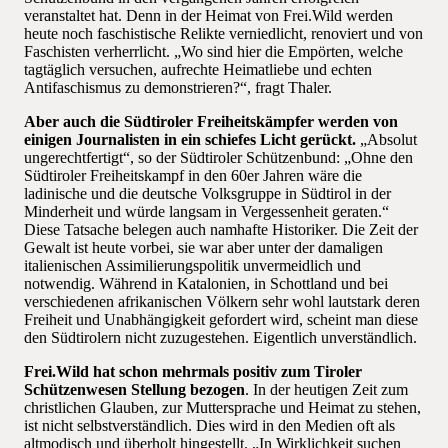
veranstaltet hat. Denn in der Heimat von Frei.Wild werden
heute noch faschistische Relikte verniedlicht, renoviert und von
Faschisten verherrlicht. „Wo sind hier die Empörten, welche
tagtäglich versuchen, aufrechte Heimatliebe und echten
Antifaschismus zu demonstrieren?“, fragt Thaler.
Aber auch die Südtiroler Freiheitskämpfer werden von
einigen Journalisten in ein schiefes Licht gerückt.
„Absolut
ungerechtfertigt“, so der Südtiroler Schützenbund: „Ohne den
Südtiroler Freiheitskampf in den 60er Jahren wäre die
ladinische und die deutsche Volksgruppe in Südtirol in der
Minderheit und würde langsam in Vergessenheit geraten.“
Diese Tatsache belegen auch namhafte Historiker. Die Zeit der
Gewalt ist heute vorbei, sie war aber unter der damaligen
italienischen Assimilierungspolitik unvermeidlich und
notwendig. Während in Katalonien, in Schottland und bei
verschiedenen afrikanischen Völkern sehr wohl lautstark deren
Freiheit und Unabhängigkeit gefordert wird, scheint man diese
den Südtirolern nicht zuzugestehen. Eigentlich unverständlich.
Frei.Wild hat schon mehrmals positiv zum Tiroler
Schützenwesen Stellung bezogen
. In der heutigen Zeit zum
christlichen Glauben, zur Muttersprache und Heimat zu stehen,
ist nicht selbstverständlich. Dies wird in den Medien oft als
altmodisch und überholt hingestellt. „In Wirklichkeit suchen