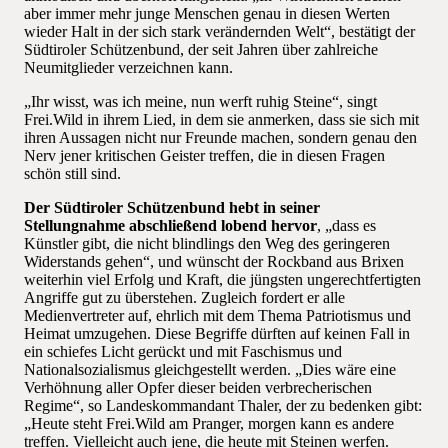
aber immer mehr junge Menschen genau in diesen Werten
wieder Halt in der sich stark verändernden Welt“, bestätigt der
Südtiroler Schützenbund, der seit Jahren über zahlreiche
Neumitglieder verzeichnen kann.
„Ihr wisst, was ich meine, nun werft ruhig Steine“, singt
Frei.Wild in ihrem Lied, in dem sie anmerken, dass sie sich mit
ihren Aussagen nicht nur Freunde machen, sondern genau den
Nerv jener kritischen Geister treffen, die in diesen Fragen
schön still sind.
Der Südtiroler Schützenbund hebt in seiner
Stellungnahme abschließend lobend hervor
, „dass es
Künstler gibt, die nicht blindlings den Weg des geringeren
Widerstands gehen“, und wünscht der Rockband aus Brixen
weiterhin viel Erfolg und Kraft, die jüngsten ungerechtfertigten
Angriffe gut zu überstehen. Zugleich fordert er alle
Medienvertreter auf, ehrlich mit dem Thema Patriotismus und
Heimat umzugehen. Diese Begriffe dürften auf keinen Fall in
ein schiefes Licht gerückt und mit Faschismus und
Nationalsozialismus gleichgestellt werden. „Dies wäre eine
Verhöhnung aller Opfer dieser beiden verbrecherischen
Regime“, so Landeskommandant Thaler, der zu bedenken gibt:
„Heute steht Frei.Wild am Pranger, morgen kann es andere
treffen. Vielleicht auch jene, die heute mit Steinen werfen.