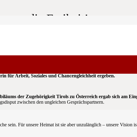
– uns die Freiheit!
e von Regionalratspräsidentin Martha Stocker zwischen dem Land
erin für Arbeit, Soziales und Chancengleichheit ergeben.
ubiläums der Zugehörigkeit Tirols zu Österreich ergab sich am E
ngsdisput zwischen den ungleichen Gesprächspartnern.
ache sein. Für unsere Heimat ist sie aber unzulänglich – unsere Vision i