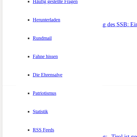
Häufig gestellte Fragen
Herunterladen
60. Bundesversammlung des SSB: Ei
Rundmail
4. Mai 2025
Fahne hissen
Die Ehrensalve
Patriotismus
Statistik
RSS Feeds
59. Bundesversammlung: „Tirol ist gest