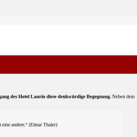
eskommandanten des Südtiroler Schützenbundes Elmar Thaler
ingang des Hotel Laurin diese denkwürdige Begegnung.
Neben dem
st eine andere.“ (Elmar Thaler)