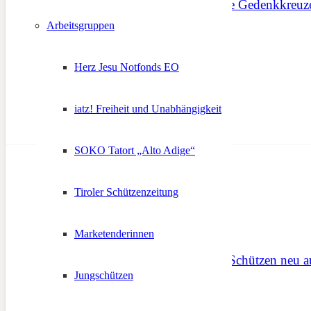
An der Front – 10 Jahre Gedenkkreuz
Arbeitsgruppen
9. August 2025
Herz Jesu Notfonds EO
iatz! Freiheit und Unabhängigkeit
SOKO Tatort „Alto Adige“
Tiroler Schützenzeitung
Marketenderinnen
Liederbuch für Tiroler Schützen neu a
Jungschützen
12. August 2014