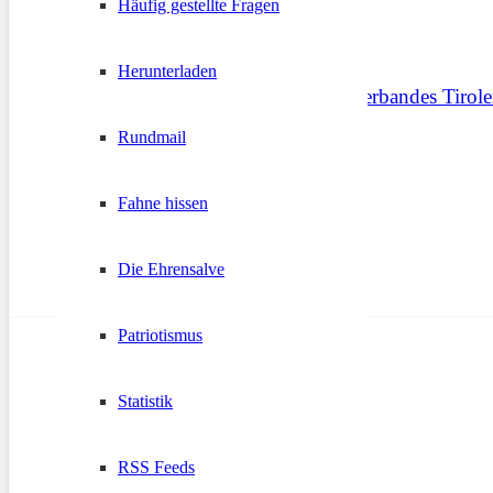
Häufig gestellte Fragen
Herunterladen
Landesausschuss des Verbandes Tirole
Rundmail
19. März 2023
Fahne hissen
Die Ehrensalve
Patriotismus
Statistik
RSS Feeds