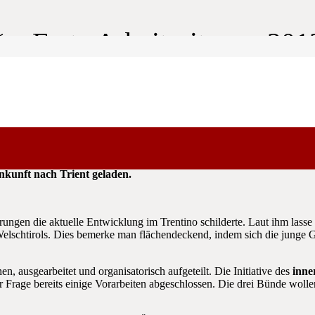
 – Erste Arbeitssitzung 201
ant der TIROLER SCHÜTZEN und Landeskommandant des Welscht
kunft nach Trient geladen.
rungen die aktuelle Entwicklung im Trentino schilderte. Laut ihm lasse 
elschtirols. Dies bemerke man flächendeckend, indem sich die junge 
, ausgearbeitet und organisatorisch aufgeteilt. Die Initiative des
inne
Frage bereits einige Vorarbeiten abgeschlossen. Die drei Bünde woll