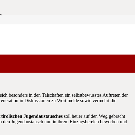
3
iroler Schützenbundes, Major Paolo Daprà hat den
sich besonders in den Talschaften ein selbstbewusstes Auftreten der
Generation in Diskussionen zu Wort melde sowie vermehrt die
rtirolischen Jugendaustausches
soll heuer auf den Weg gebracht
en den Jugendaustausch nun in ihrem Einzugsbereich bewerben und