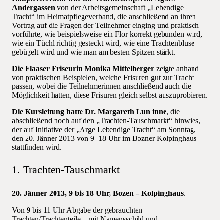
Andergassen
von der Arbeitsgemeinschaft „Lebendige
Tracht“ im Heimatpflegeverband, die anschließend an ihren
Vortrag auf die Fragen der Teilnehmer einging und praktisch
vorführte, wie beispielsweise ein Flor korrekt gebunden wird,
wie ein Tüchl richtig gesteckt wird, wie eine Trachtenbluse
gebügelt wird und wie man am besten Spitzen stärkt.
Die Flaaser Friseurin Monika Mittelberger
zeigte anhand
von praktischen Beispielen, welche Frisuren gut zur Tracht
passen, wobei die Teilnehmerinnen anschließend auch die
Möglichkeit hatten, diese Frisuren gleich selbst auszuprobieren.
Die Kursleitung hatte Dr. Margareth Lun inne
, die
abschließend noch auf den „Trachten-Tauschmarkt“ hinwies,
der auf Initiative der „Arge Lebendige Tracht“ am Sonntag,
den 20. Jänner 2013 von 9–18 Uhr im Bozner Kolpinghaus
stattfinden wird.
1. Trachten-Tauschmarkt
20. Jänner 2013, 9 bis 18 Uhr, Bozen – Kolpinghaus
.
Von 9 bis 11 Uhr Abgabe der gebrauchten
Trachten/Trachtenteile – mit Namensschild und