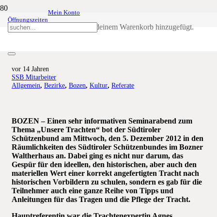
Mein Konto
Öffnungszeiten
Informatives Seminar „Unsere
Produkt
wurde deinem Warenkorb hinzugefügt.
Trachten“ im Waltherhaus
vor 14 Jahren
SSB Mitarbeiter
Allgemein
,
Bezirke
,
Bozen
,
Kultur
,
Referate
B
OZEN – Einen sehr informativen Seminarabend zum
Thema „Unsere Trachten“ bot der Südtiroler
Schützenbund am Mittwoch, den 5. Dezember 2012 in den
Räumlichkeiten des Südtiroler Schützenbundes im Bozner
Waltherhaus an. Dabei ging es nicht nur darum, das
Gespür für den ideellen, den historischen, aber auch den
materiellen Wert einer korrekt angefertigten Tracht nach
historischen Vorbildern zu schulen, sondern es gab für die
Teilnehmer auch eine ganze Reihe von Tipps und
Anleitungen für das Tragen und die Pflege der Tracht.
Hauptreferentin war die Trachtenexpertin Agnes