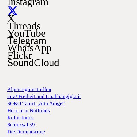
Instagram
X
Threads
YouTube
Telegram
WhatsApp
Flickr
SoundCloud
Alpenregionstreffen
iatz! Freiheit und Unabhängigkeit
SOKO Tatort „Alto Adige“
Herz Jesu Notfonds
Kulturfonds
Schicksal 39
Die Dornenkrone