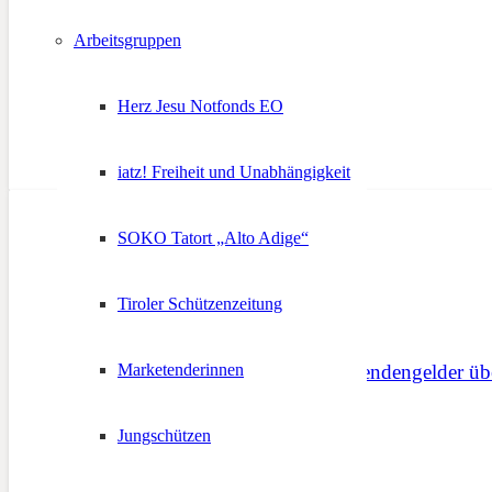
18. September 2018
Arbeitsgruppen
Herz Jesu Notfonds EO
iatz! Freiheit und Unabhängigkeit
SOKO Tatort „Alto Adige“
Tiroler Schützenzeitung
Tirol in Not – Erste Spendengelder ü
Marketenderinnen
30. September 2012
Jungschützen