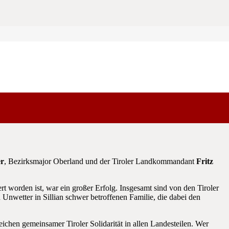
ndeskommandant der Tiroler Schützen, Mjr. Elmar Thaler einen
er
, Bezirksmajor Oberland und der Tiroler Landkommandant
Fritz
t worden ist, war ein großer Erfolg. Insgesamt sind von den Tiroler
Unwetter in Sillian schwer betroffenen Familie, die dabei den
Zeichen gemeinsamer Tiroler Solidarität in allen Landesteilen. Wer