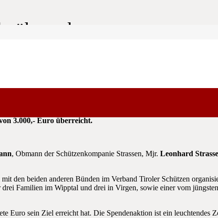
de übergeben
irol am 18. November 2012 in Lienz hat der geschäftsführende La
von 3.000,- Euro überreicht.
ann
, Obmann der Schützenkompanie Strassen, Mjr.
Leonhard Strass
 mit den beiden anderen Bünden im Verband Tiroler Schützen organisier
rei Familien im Wipptal und drei in Virgen, sowie einer vom jüngsten 
ete Euro sein Ziel erreicht hat. Die Spendenaktion ist ein leuchtendes 