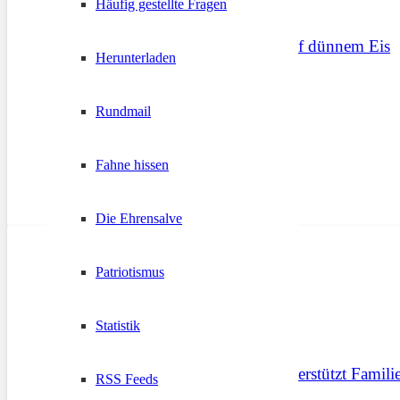
Häufig gestellte Fragen
Südtirol bewegt sich auf dünnem Eis
Herunterladen
8. Februar 2021
Rundmail
Fahne hissen
Die Ehrensalve
Patriotismus
Statistik
Herz Jesu Notfonds unterstützt Famili
RSS Feeds