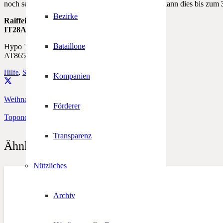
noch sein Schärflein zur Aktion beitragen möchte, kann dies bis zum
3
Bezirke
Raiffeisen Landesbank Südtirol
IT28A0349311600000300037532
Bataillone
Hypo Tirol Bank Innsbruck
AT865700021011144900
Hilfe
,
Spende
,
TIROL IN NOT
Kompanien
Weihnachtskarten-Spendenaktion 2012
Förderer
Toponomastikabend in Kaltern
Transparenz
Ähnliche Beiträge
Nützliches
Archiv