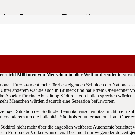
rols „Los von Rom“
autete das Thema am 10. November 2012 in der Sendung „Reporter“
erreicht Millionen von Menschen in aller Welt und sendet in vers
ionen Europas nicht mehr für die steigenden Schulden der Nationalstaa
Unter anderem war sie auch in Bruneck und hat Efrem Oberlechner vo
iche Aspekte für eine Abspaltung Südtirols von Italien sprechen würden,
 mehr Menschen würden dadurch eine Sezession befürworten.
zeitigen Situation der Südtiroler beim italienischen Staat nicht mehr 
unter anderem um die Italianität Südtirols zu untermauern. Laut Oberl
s Südtirol nicht mehr über die angeblich weltbeste Autonomie berichtet 
nd ein Europa der Völker wünschen. Dies nicht nur wegen der derzeitige