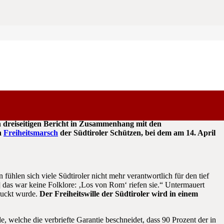
ld News
ausführlich über den Freiheitswillen der Südtiroler
 dreiseitigen Bericht in Zusammenhang mit den
n
Freiheitsmarsch
der Südtiroler Schützen, bei dem am 14. April
fühlen sich viele Südtiroler nicht mehr verantwortlich für den tief
das war keine Folklore: ‚Los von Rom‘ riefen sie.“ Untermauert
druckt wurde.
Der Freiheitswille der Südtiroler wird in einem
welche die verbriefte Garantie beschneidet, dass 90 Prozent der in