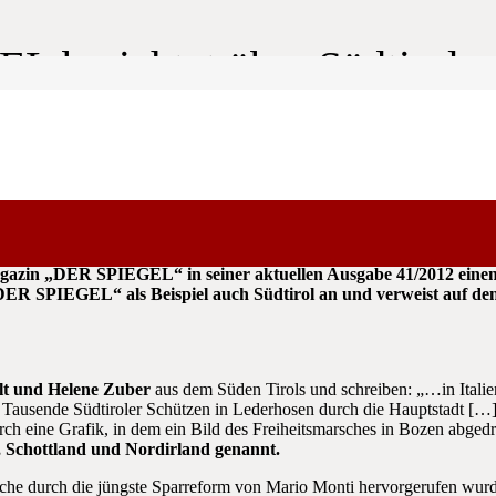
 berichtet über Südtirol
e der europäischen Medien: Nachdem die
Süddeutsche
und
BBC Wor
agazin „DER SPIEGEL“ in seiner aktuellen Ausgabe 41/2012 einen
DER SPIEGEL“ als Beispiel auch Südtirol an und verweist auf de
lt und Helene Zuber
aus dem Süden Tirols und schreiben: „…in Italien 
Tausende Südtiroler Schützen in Lederhosen durch die Hauptstadt […] 
rch eine Grafik, in dem ein Bild des Freiheitsmarsches in Bozen abge
, Schottland und Nordirland genannt.
he durch die jüngste Sparreform von Mario Monti hervorgerufen wurde, 