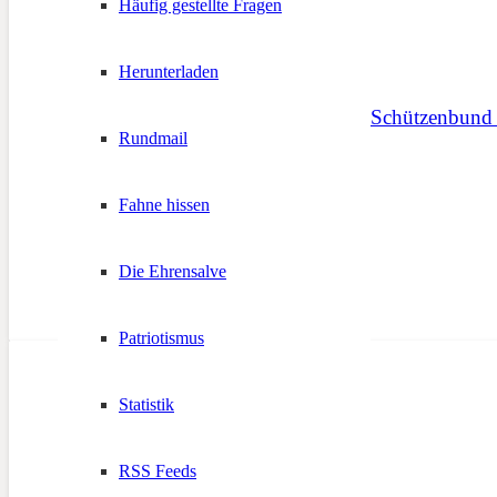
Häufig gestellte Fragen
Herunterladen
#verrücktnachsüden! – Schützenbund l
Rundmail
2. Juni 2020
Fahne hissen
Die Ehrensalve
Patriotismus
Statistik
RSS Feeds