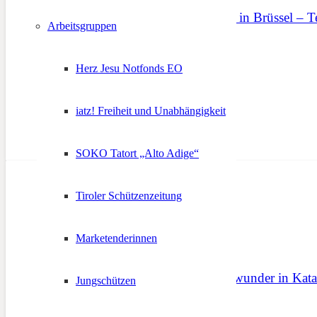
Unabhängigkeitstreffen in Brüssel – 
Arbeitsgruppen
12. Januar 2019
Herz Jesu Notfonds EO
iatz! Freiheit und Unabhängigkeit
SOKO Tatort „Alto Adige“
Tiroler Schützenzeitung
Marketenderinnen
Vorzeitiges Weihnachtswunder in Kata
Jungschützen
24. Dezember 2017