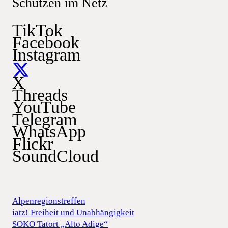
Schützen im Netz
TikTok
Facebook
Instagram
X
Threads
YouTube
Telegram
WhatsApp
Flickr
SoundCloud
Alpenregionstreffen
iatz! Freiheit und Unabhängigkeit
SOKO Tatort „Alto Adige“