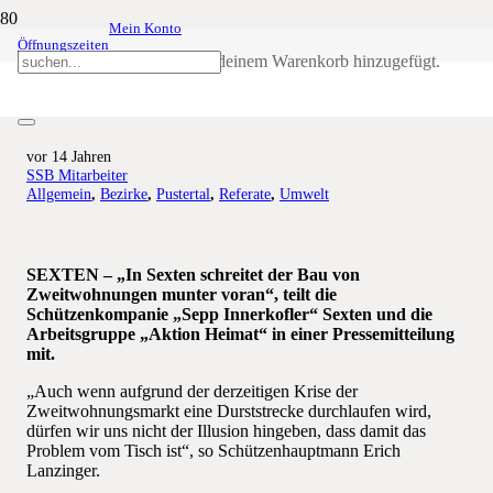
Mein Konto
Öffnungszeiten
Aktion Heimat: „Augustaktion“ der
Produkt
wurde deinem Warenkorb hinzugefügt.
Schützenkompanie Sexten
vor 14 Jahren
SSB Mitarbeiter
Allgemein
,
Bezirke
,
Pustertal
,
Referate
,
Umwelt
SEXTEN – „In Sexten schreitet der Bau von
Zweitwohnungen munter voran“, teilt die
Schützenkompanie „Sepp Innerkofler“ Sexten und die
Arbeitsgruppe „Aktion Heimat“ in einer Pressemitteilung
mit.
„Auch wenn aufgrund der derzeitigen Krise der
Zweitwohnungsmarkt eine Durststrecke durchlaufen wird,
dürfen wir uns nicht der Illusion hingeben, dass damit das
Problem vom Tisch ist“, so Schützenhauptmann Erich
Lanzinger.