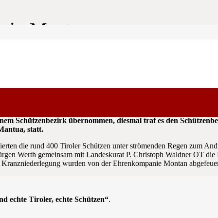
r in Mantua
eiheitskämpfers Andreas Hofer gedacht. Die Organisation und Du
nem Schützenbezirk übernommen, diesmal traf es den Schützenbez
Mantua, statt.
erten die rund 400 Tiroler Schützen unter strömenden Regen zum Andr
rgen Werth gemeinsam mit Landeskurat P. Christoph Waldner OT die He
er Kranzniederlegung wurden von der Ehrenkompanie Montan abgefeuer
nd echte Tiroler, echte Schützen“
.