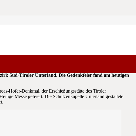
rchführung wird im Auftrag des Südtiroler Schützenbundes und
irk Süd-Tiroler Unterland. Die Gedenkfeier fand am heutigen
eas-Hofer-Denkmal, der Erschießungsstätte des Tiroler
ilige Messe gefeiert. Die Schützenkapelle Unterland gestaltete
t.