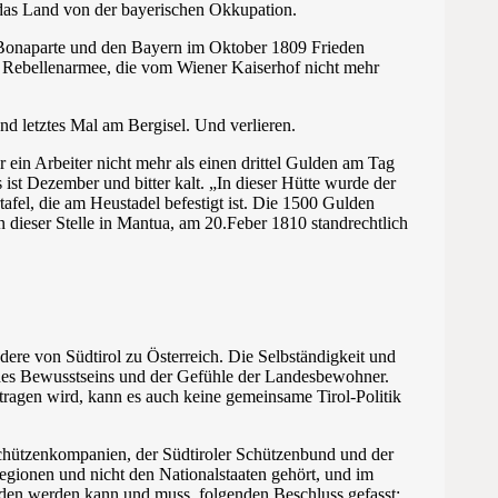
 das Land von der bayerischen Okkupation.
 Bonaparte und den Bayern im Oktober 1809 Frieden
er Rebellenarmee, die vom Wiener Kaiserhof nicht mehr
d letztes Mal am Bergisel. Und verlieren.
 ein Arbeiter nicht mehr als einen drittel Gulden am Tag
ist Dezember und bitter kalt. „In dieser Hütte wurde der
fel, die am Heustadel befestigt ist. Die 1500 Gulden
n dieser Stelle in Mantua, am 20.Feber 1810 standrechtlich
ndere von Südtirol zu Österreich. Die Selbständigkeit und
 des Bewusstseins und der Gefühle der Landesbewohner.
ragen wird, kann es auch keine gemeinsame Tirol-Politik
Schützenkompanien, der Südtiroler Schützenbund und der
gionen und nicht den Nationalstaaten gehört, und im
nden werden kann und muss, folgenden Beschluss gefasst: