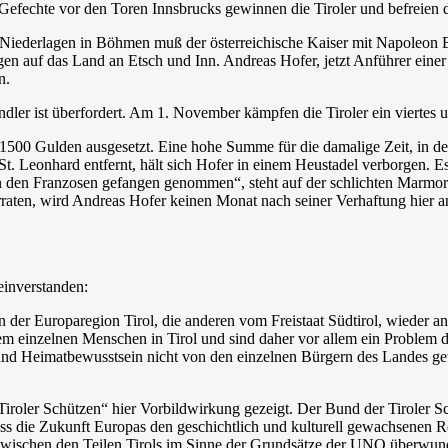
 Gefechte vor den Toren Innsbrucks gewinnen die Tiroler und befreien
Niederlagen in Böhmen muß der österreichische Kaiser mit Napoleon
gen auf das Land an Etsch und Inn. Andreas Hofer, jetzt Anführer ein
n.
er ist überfordert. Am 1. November kämpfen die Tiroler ein viertes un
d 1500 Gulden ausgesetzt. Eine hohe Summe für die damalige Zeit, in der
t. Leonhard entfernt, hält sich Hofer in einem Heustadel verborgen. Es 
 den Franzosen gefangen genommen“, steht auf der schlichten Marmorta
rraten, wird Andreas Hofer keinen Monat nach seiner Verhaftung hier a
einverstanden:
von der Europaregion Tirol, die anderen vom Freistaat Südtirol, wieder a
dem einzelnen Menschen in Tirol und sind daher vor allem ein Problem
und Heimatbewusstsein nicht von den einzelnen Bürgern des Landes get
iroler Schützen“ hier Vorbildwirkung gezeigt. Der Bund der Tiroler 
s die Zukunft Europas den geschichtlich und kulturell gewachsenen Re
e zwischen den Teilen Tirols im Sinne der Grundsätze der UNO überwu