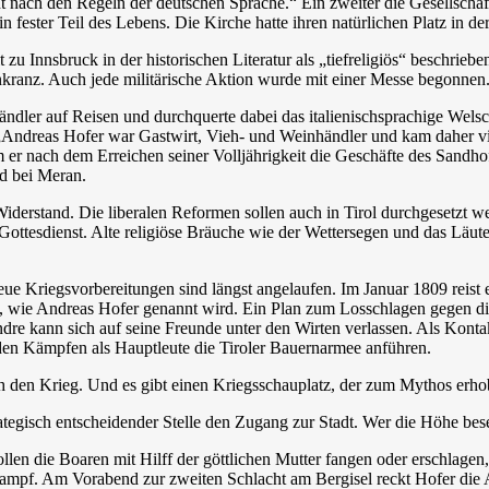
ht nach den Regeln der deutschen Sprache.“ Ein zweiter die Gesellsch
in fester Teil des Lebens. Die Kirche hatte ihren natürlichen Platz in
zu Innsbruck in der historischen Literatur als „tiefreligiös“ beschrieb
ranz. Auch jede militärische Aktion wurde mit einer Messe begonnen
ndler auf Reisen und durchquerte dabei das italienischsprachige Welsc
„Andreas Hofer war Gastwirt, Vieh- und Weinhändler und kam daher vie
 er nach dem Erreichen seiner Volljährigkeit die Geschäfte des Sandho
nd bei Meran.
Widerstand. Die liberalen Reformen sollen auch in Tirol durchgesetzt w
n Gottesdienst. Alte religiöse Bräuche wie der Wettersegen und das Läu
eue Kriegsvorbereitungen sind längst angelaufen. Im Januar 1809 reist
e“, wie Andreas Hofer genannt wird. Ein Plan zum Losschlagen gegen die
ndre kann sich auf seine Freunde unter den Wirten verlassen. Als Konta
en Kämpfen als Hauptleute die Tiroler Bauernarmee anführen.
ich den Krieg. Und es gibt einen Kriegsschauplatz, der zum Mythos erho
egisch entscheidender Stelle den Zugang zur Stadt. Wer die Höhe besetzt
en die Boaren mit Hilff der göttlichen Mutter fangen oder erschlagen,
pf. Am Vorabend zur zweiten Schlacht am Bergisel reckt Hofer die 