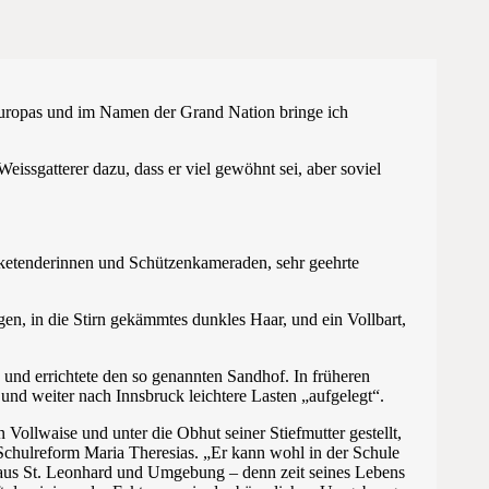
t Europas und im Namen der Grand Nation bringe ich
issgatterer dazu, dass er viel gewöhnt sei, aber soviel
rketenderinnen und Schützenkameraden, sehr geehrte
gen, in die Stirn gekämmtes dunkles Haar, und ein Vollbart,
und errichtete den so genannten Sandhof. In früheren
nd weiter nach Innsbruck leichtere Lasten „aufgelegt“.
 Vollwaise und unter die Obhut seiner Stiefmutter gestellt,
 Schulreform Maria Theresias. „Er kann wohl in der Schule
er aus St. Leonhard und Umgebung – denn zeit seines Lebens