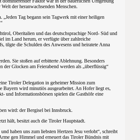
aft dominierender Faktor war in der bäuerlichen Umgebung
 der Welt der heranwachsenden Menschen.
en. „Jeden Tag begann sein Tagwerk mit einer heiligen
.“
htirol, Oberitalien und das deutschsprachige Nord- Süd und
l im Land herum, er verfügte über zahlreiche
fs, tilgte die Schulden des Anwesens und heiratete Anna
erden. Sie stoßen auf erbitterte Ablehnung. Besonders
ten der Glocken am Feierabend werden als „überflüssig“
 eine Tiroler Delegation in geheimer Mission zum
 Bayern wird minutiös ausgearbeitet. An Hofer liegt es,
kt- und Informationsbörsen spielen die Gasthöfe eine
ben wird: der Bergisel bei Innsbruck.
 hält, besitzt auch die Tiroler Hauptstadt.
 und haben uns zum liebsten Hertzen Jesu verlobt“, schreibt
Arme gen Himmel und erneuert das Tiroler Bündnis mit