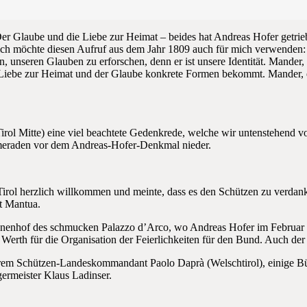
Der Glaube und die Liebe zur Heimat – beides hat Andreas Hofer getrie
ich möchte diesen Aufruf aus dem Jahr 1809 auch für mich verwenden: M
n, unseren Glauben zu erforschen, denn er ist unsere Identität. Mander
e Liebe zur Heimat und der Glaube konkrete Formen bekommt. Mander, es 
ol Mitte) eine viel beachtete Gedenkrede, welche wir untenstehend vol
eraden vor dem Andreas-Hofer-Denkmal nieder.
irol herzlich willkommen und meinte, dass es den Schützen zu verdanken
t Mantua.
nnenhof des schmucken Palazzo d’Arco, wo Andreas Hofer im Februar
 Werth für die Organisation der Feierlichkeiten für den Bund. Auch d
rem Schützen-Landeskommandant Paolo Daprà (Welschtirol), einige Bü
ermeister Klaus Ladinser.