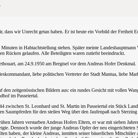
l
r, dass wir Unrecht getan haben. Er ist heute ein Vorbild der Freihei
5 Minuten in Habtachtstellung stehen. Später meinte Landeshauptmann We
den Rücken gelaufen. Alle Beteiligten waren zutiefst beeindruckt.
ethouart, am 24.9.1950 am Bergisel vor dem Andreas Hofer Denkmal.
eskommandant, liebe politischen Vertreter der Stadt Mantua, liebe Ma
uf den zeitgenössischen Bildern aus: ein rundes Gesicht mit vollen Wan
ndhof im Passeiertal.
 zwischen St. Leonhard und St. Martin im Passeiertal ein Stück Land 
en Saumpferden für den steilen Weg über den Jaufenpaß nach Sterzing u
ühen Jahren verstarben Andreas Hofers Eltern, er war mit sieben Jahren
 zeigte. Dennoch wurde der junge Andreas Opfer der neu eingerichteten
halten haben, der kleine Andreas, inmitten seiner bäuerlichen Mitschül