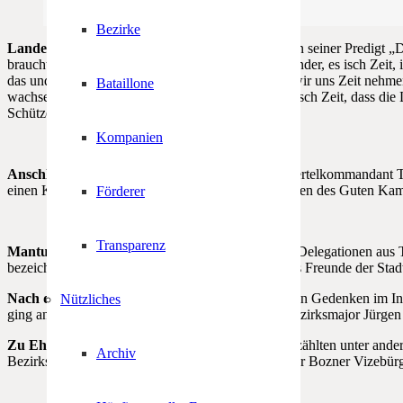
Bezirke
Landeskurat P. Christoph Waldner
OT
meinte in seiner Predigt „
braucht eben mehr als nur Lippenbekenntnisse. Mander, es isch Zeit, 
das und der Wichtigste. Mander, es isch Zeit, dass wir uns Zeit nehme
Bataillone
wachsen, denn er gibt uns echte Reife. Mander, es isch Zeit, dass di
Schützen“, so Landeskurat Waldner.
Kompanien
Anschließend hielt Major Christian Meischl
(Viertelkommandant Tir
einen Kranz zum Heldengedenken unter den Klängen des Guten Kam
Förderer
Transparenz
Mantuas Bürgermeister Nicola Sodano
hieß die Delegationen aus T
bezeichnete die Schützen und Marketenderinnen als Freunde der Stad
Nach der Feier am Hofer-Denkmal
folgte noch ein Gedenken im I
Nützliches
ging an den Schützenbezirk des Unterlandes mit Bezirksmajor Jürgen
Zu Ehrengästen bei der würdigen Gedenkfeier
zählten unter ande
Archiv
Bezirksgemeinschaft Überetsch/Unterland sowie der Bozner Vizebürg