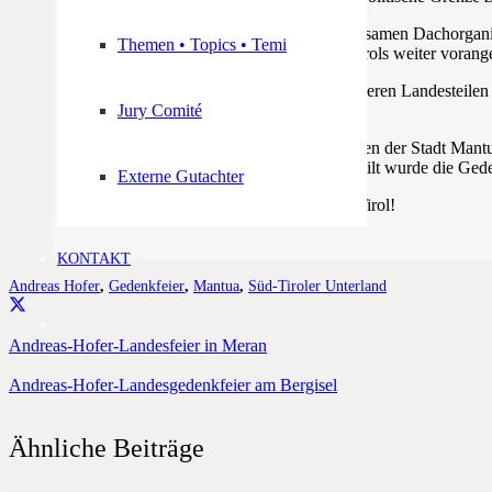
Durch die Weiterentwicklung der gemeinsamen Dachorganisat
Themen • Topics • Temi
Schützenbund und damit die Einigung Tirols weiter vorange
Wir müssen trachten die Menschen in unseren Landesteile
danke Euch dafür.
Jury Comité
Ich bedanke mich bei den Verantwortlichen der Stadt Mantu
Major Jürgen Wert, dass mir die Ehre erteilt wurde die Ged
Externe Gutachter
Es lebe unser gemeinsames Heimatland Tirol!
KONTAKT
Andreas Hofer
,
Gedenkfeier
,
Mantua
,
Süd-Tiroler Unterland
Andreas-Hofer-Landesfeier in Meran
Andreas-Hofer-Landesgedenkfeier am Bergisel
Ähnliche Beiträge