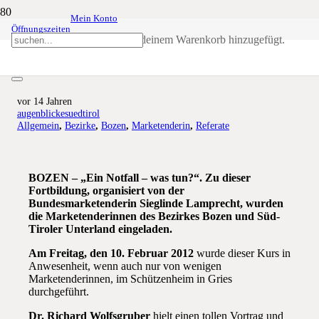
Mein Konto
Öffnungszeiten
Erste Hilfe Kurs für
Produkt
wurde deinem Warenkorb hinzugefügt.
Marketenderinnen
vor 14 Jahren
augenblickesuedtirol
Allgemein
,
Bezirke
,
Bozen
,
Marketenderin
,
Referate
BOZEN – „Ein Notfall – was tun?“. Zu dieser
Fortbildung, organisiert von der
Bundesmarketenderin Sieglinde Lamprecht, wurden
die Marketenderinnen des Bezirkes Bozen und Süd-
Tiroler Unterland eingeladen.
Am Freitag, den 10. Februar 2012
wurde dieser Kurs in
Anwesenheit, wenn auch nur von wenigen
Marketenderinnen, im Schützenheim in Gries
durchgeführt.
Dr. Richard Wolfsgruber
hielt einen tollen Vortrag und