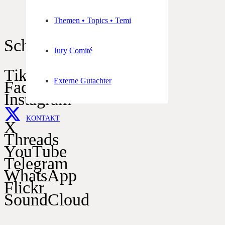
Themen • Topics • Temi
Schützen im Netz
Jury Comité
TikTok
Externe Gutachter
Facebook
Instagram
KONTAKT
X
Threads
YouTube
Telegram
WhatsApp
Flickr
SoundCloud