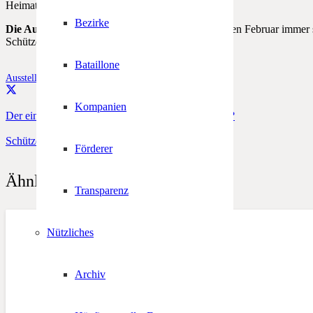
Heimatbundes, Roland Lang.
Bezirke
Die Ausstellung bei freiem Eintritt
ist den gesamten Februar immer 
Schützenkompanie Steinhaus.
Bataillone
Ausstellung
,
Feuernacht
,
Steinhaus
Kompanien
Der eine sagt, was der andere nicht tut! Absichtlich?
Schützenzeitung Nr. 1-2012
Förderer
Ähnliche Beiträge
Transparenz
Nützliches
Archiv