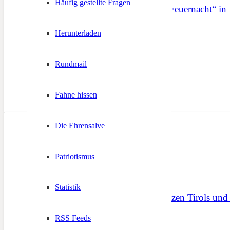
Häufig gestellte Fragen
Gedenkfeier „60 Jahre Feuernacht“ in
8. Juni 2021
Herunterladen
Rundmail
Fahne hissen
Die Ehrensalve
Patriotismus
Statistik
Ausstellung „Die Schützen Tirols und d
RSS Feeds
9. Oktober 2012