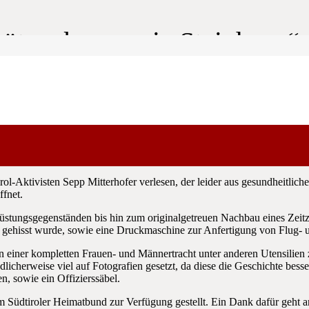
hützenkompanie Steinhaus“ 
saal von Steinhaus die Ausstellung „100 Jahre Schützenkompani
l-Aktivisten Sepp Mitterhofer verlesen, der leider aus gesundheitlic
ffnet.
rüstungsgegenständen bis hin zum originalgetreuen Nachbau eines Zei
hne gehisst wurde, sowie eine Druckmaschine zur Anfertigung von Flug- 
iner kompletten Frauen- und Männertracht unter anderen Utensilien zur
icherweise viel auf Fotografien gesetzt, da diese die Geschichte besse
, sowie ein Offizierssäbel.
 Südtiroler Heimatbund zur Verfügung gestellt. Ein Dank dafür geht a