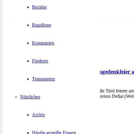
Bezirke
Bataillone
Kompanien
Förderer
Andreas-Hofer-Landesgedenkfeier a
Transparenz
22. Februar 2012
INNSBRUCK – Das offizielle Tirol feierte am
Tirol), Landeshauptmann Lorenzo Dellai (Wels
Nützliches
Archiv
Häufig gestellte Fragen