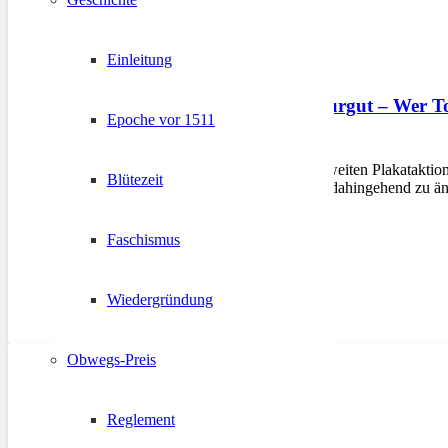
Einleitung
Ortsnamen sind Kulturgut – Wer Tol
Epoche vor 1511
14. Februar 2012
BOZEN – Mit einer landesweiten Plakataktion f
Blütezeit
und den Gesetzesvorschlag dahingehend zu än
Faschismus
Wiedergründung
Obwegs-Preis
Reglement