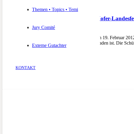
Themen • Topics • Temi
Aufruf zur Andreas-Hofer-Landesfe
Jury Comité
12. Februar 2012
MERAN – Am Sonntag, den 19. Februar 2012, f
Bevölkerung herzlich eingeladen ist. Die 
Externe Gutachter
KONTAKT