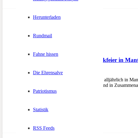
Herunterladen
Rundmail
Fahne hissen
Andreas-Hofer-Gedenkfeier in Man
Die Ehrensalve
21. Februar 2012
MANTUA – Seit 1984 wird alljährlich in Mant
Südtiroler Schützenbundes und in Zusammena
Patriotismus
Statistik
RSS Feeds