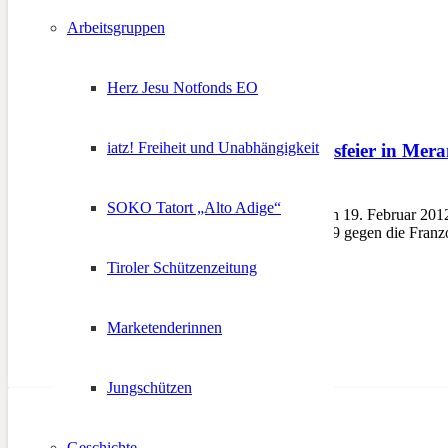
Arbeitsgruppen
Herz Jesu Notfonds EO
iatz! Freiheit und Unabhängigkeit
Andreas-Hofer-Landesfeier in Mer
19. Februar 2012
SOKO Tatort „Alto Adige“
MERAN – Am Sonntag, den 19. Februar 2012 fa
Freiheitskriege im Jahre 1809 gegen die Franz
Tiroler Schützenzeitung
Marketenderinnen
Jungschützen
Geschichte